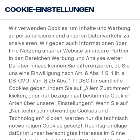
Cookie-Einstellungen
USED VEHICLES
FAHRZEUGSUCHE
Wir verwenden Cookies, um Inhalte und Werbung
zu personalisieren und unseren Datenverkehr zu
analysieren. Wir geben auch Informationen über
Fahrzeugsuche
Ihre Nutzung unserer Website an unsere Partner
in den Bereichen Werbung und Analyse weiter.
Darüber hinaus können Sie differenzieren, ob Sie
Suchformular
Auftragsnummer(n)
uns eine Einwilligung nach Art. 6 Abs. 1 S. 1 lit. a
DS-GVO i.V.m. § 25 Abs. 1 TTDSG für sämtliche
Grunddaten
Cookies geben, indem Sie auf „Allem Zustimmen“
klicken, oder nur bezogen auf bestimmte Cookie-
Arten über unsere „Einstellungen“. Wenn Sie auf
Sattelzugmaschinen
„Nur technisch notwendige Cookies und
Technologien“ klicken, werden nur die technisch
notwendigen Cookies gesetzt, Rechtsgrundlage
dafür ist unser berechtigtes Interesse im Sinne