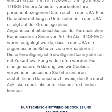
von Art. 6 Abs. 1 S. 1 lit.f DS-GVO i.V.m. § 25 Abs. 2
TTDSG. Unsere Anbieter verarbeiten Ihre
personenbezogenen Daten auch in den USA. Eine
Datenübermittlung an Unternehmen in den USA
erfolgt auf der Grundlage eines
Angemessenheitsbeschlusses der Europäischen
Fahrgestelle
Kommission im Sinne von Art. 45 Abs. 3 DS-GVO,
worin festgelegt wurde, dass in den USA ein
angemessenes Schutzniveau vorhanden ist.
Diese Einwilligung ist freiwillig und kann jederzeit
mit Zukunftswirkung widerrufen werden. Für
eine genauere Erklärung, wie wir Cookies
verwenden, besuchen Sie bitte unseren
ausführlichen Datenschutzhinweis, den Sie durch
Anklicken des Links unter diesem Text finden
können.
Auflieger und Anhänger
NUR TECHNISCH NOTWENDIGE COOKIES UND
TECHNOLOGIEN