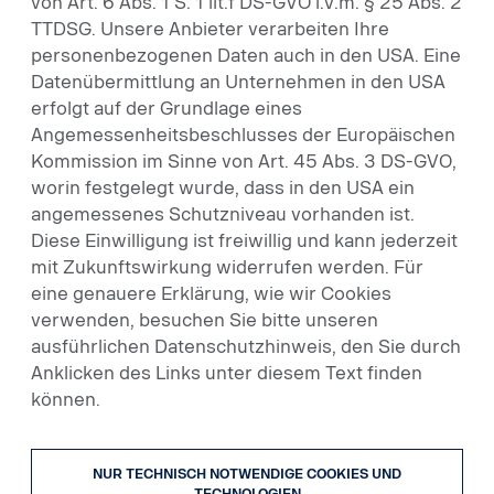
von Art. 6 Abs. 1 S. 1 lit.f DS-GVO i.V.m. § 25 Abs. 2
TTDSG. Unsere Anbieter verarbeiten Ihre
personenbezogenen Daten auch in den USA. Eine
Datenübermittlung an Unternehmen in den USA
erfolgt auf der Grundlage eines
Angemessenheitsbeschlusses der Europäischen
Kommission im Sinne von Art. 45 Abs. 3 DS-GVO,
worin festgelegt wurde, dass in den USA ein
21
angemessenes Schutzniveau vorhanden ist.
Diese Einwilligung ist freiwillig und kann jederzeit
Mercedes-Benz Actros 1840 LS
mit Zukunftswirkung widerrufen werden. Für
Auftragsnr. UVH260237
eine genauere Erklärung, wie wir Cookies
verwenden, besuchen Sie bitte unseren
Sattelzugmaschinen
ausführlichen Datenschutzhinweis, den Sie durch
Anklicken des Links unter diesem Text finden
03.03.2017
können.
394 PS (290 kW)
NUR TECHNISCH NOTWENDIGE COOKIES UND
TECHNOLOGIEN