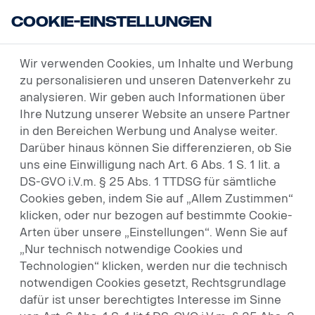
Cookie-Einstellungen
USED VEHICLES
FAHRZEUGSUCHE
SUCHERGEBNIS
Wir verwenden Cookies, um Inhalte und Werbung
zu personalisieren und unseren Datenverkehr zu
analysieren. Wir geben auch Informationen über
Ihre Nutzung unserer Website an unsere Partner
31 Fahrzeuge
in den Bereichen Werbung und Analyse weiter.
Darüber hinaus können Sie differenzieren, ob Sie
Sattelzugmaschinen
uns eine Einwilligung nach Art. 6 Abs. 1 S. 1 lit. a
DS-GVO i.V.m. § 25 Abs. 1 TTDSG für sämtliche
Cookies geben, indem Sie auf „Allem Zustimmen“
Angebotspreis aufsteigend
klicken, oder nur bezogen auf bestimmte Cookie-
Arten über unsere „Einstellungen“. Wenn Sie auf
„Nur technisch notwendige Cookies und
Technologien“ klicken, werden nur die technisch
notwendigen Cookies gesetzt, Rechtsgrundlage
dafür ist unser berechtigtes Interesse im Sinne